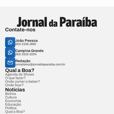
Contate-nos
João Pessoa
(83) 2106.1892
Campina Grande
(83) 3315-3204
Redação
jornalismo@jornaldaparaiba.com.br
Qual a Boa?
Agenda de Shows
O que fazer?
Onde comer e beber?
Onde ficar?
Notícias
Bichos
Cultura
Economia
Educação
Política
Qual a Boa?