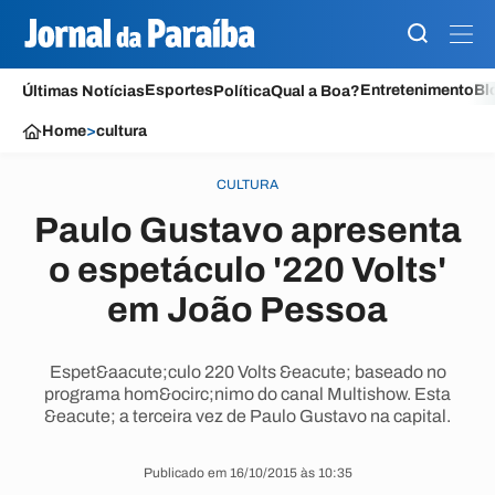
Esportes
Entretenimento
Bl
Últimas Notícias
Política
Qual a Boa?
Home
>
cultura
CULTURA
Paulo Gustavo apresenta
o espetáculo '220 Volts'
em João Pessoa
Espet&aacute;culo 220 Volts &eacute; baseado no
programa hom&ocirc;nimo do canal Multishow. Esta
&eacute; a terceira vez de Paulo Gustavo na capital.
Publicado em 16/10/2015 às 10:35