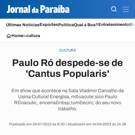
Esportes
Entretenimento
Bl
Últimas Notícias
Política
Qual a Boa?
Home
>
cultura
CULTURA
Paulo Ró despede-se de
'Cantus Popularis'
Em show que acontece na Sala Vladimir Carvalho da
Usina Cultural Energisa, m&uacute;sico Paulo
R&oacute;, encerra&nbsp;turn&ecirc; do seu novo
trabalho.
Publicado em 24/07/2013 às 6:00 | Atualizado em 14/04/2023 às 14:36