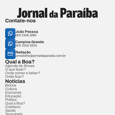
Contate-nos
João Pessoa
(83) 2106.1892
Campina Grande
(83) 3315-3204
Redação
jornalismo@jornaldaparaiba.com.br
Qual a Boa?
Agenda de Shows
O que fazer?
Onde comer e beber?
Onde ficar?
Notícias
Bichos
Cultura
Economia
Educação
Política
Qual a Boa?
Cotidiano
Saúde
Tecnologia