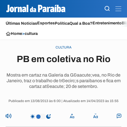
Esportes
Entretenimento
Bl
Últimas Notícias
Política
Qual a Boa?
Home
>
cultura
CULTURA
PB em coletiva no Rio
Mostra em cartaz na Galeria da G&aacute;vea, no Rio de
Janeiro, traz o trabalho de tr&ecirc;s paraibanos e fica em
cartaz at&eacute; 20 de setembro.
Publicado em 13/08/2013 às 6:00 | Atualizado em 14/04/2023 às 15:55