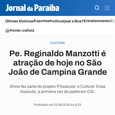
Esportes
Entretenimento
Bl
Últimas Notícias
Política
Qual a Boa?
Home
>
cultura
CULTURA
Pe. Reginaldo Manzotti é
atração de hoje no São
João de Campina Grande
Show faz parte do projeto 'F&eacute; e Cultura'. Essa
&eacute; a primeira vez do padre em CG.
Publicado em 21/06/2016 às 9:23