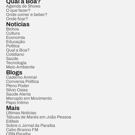
Qual a Boa?
Agenda de Shows
O que fazer?
Onde comer e beber?
Onde ficar?
Notícias
Bichos
Cultura
Economia
Educação
Política
Qual a Boa?
Cotidiano
Saúde
Tecnologia
Meio Ambiente
Blogs
Caderno Animal
Conversa Política
Pleno Poder
Sílvio Osias
Saúde Alerta
Mercado em Movimento
Papo Íntimo
Mais
Últimas Notícias
Tábuas de Marés em João Pessoa
Editais
Sobre o Jornal da Paraíba
Cabo Branco FM
CBN Paraíba