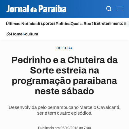
Esportes
Entretenimento
Bl
Últimas Notícias
Política
Qual a Boa?
Home
>
cultura
CULTURA
Pedrinho e a Chuteira da
Sorte estreia na
programação paraibana
neste sábado
Desenvolvida pelo pernambucano Marcelo Cavalcanti,
série tem quatro episódios.
Publicado em 06/10/2018 às 7:00