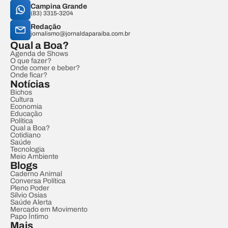
Campina Grande
(83) 3315-3204
Redação
jornalismo@jornaldaparaiba.com.br
Qual a Boa?
Agenda de Shows
O que fazer?
Onde comer e beber?
Onde ficar?
Notícias
Bichos
Cultura
Economia
Educação
Política
Qual a Boa?
Cotidiano
Saúde
Tecnologia
Meio Ambiente
Blogs
Caderno Animal
Conversa Política
Pleno Poder
Sílvio Osias
Saúde Alerta
Mercado em Movimento
Papo Íntimo
Mais