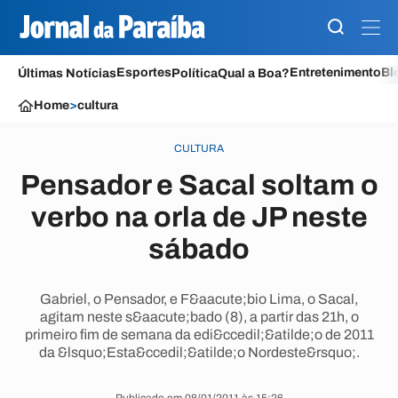
Esportes
Entretenimento
Bl
Últimas Notícias
Política
Qual a Boa?
Home
>
cultura
CULTURA
Pensador e Sacal soltam o
verbo na orla de JP neste
sábado
Gabriel, o Pensador, e F&aacute;bio Lima, o Sacal,
agitam neste s&aacute;bado (8), a partir das 21h, o
primeiro fim de semana da edi&ccedil;&atilde;o de 2011
da &lsquo;Esta&ccedil;&atilde;o Nordeste&rsquo;.