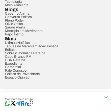
Tecnologia
Meio Ambiente
Blogs
Caderno Animal
Conversa Política
Pleno Poder
Sílvio Osias
Saúde Alerta
Mercado em Movimento
Papo Íntimo
Mais
Últimas Notícias
Tábuas de Marés em João Pessoa
Editais
Sobre o Jornal da Paraíba
Cabo Branco FM
CBN Paraíba
Expediente
Comercial
Fale Conosco
Política de Privacidade
Espaço Opinião
© REDE PARAÍBA DE COMUNICAÇÃO
Compartilhe o artigo
Developed by
Designed by