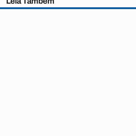
Leia Também