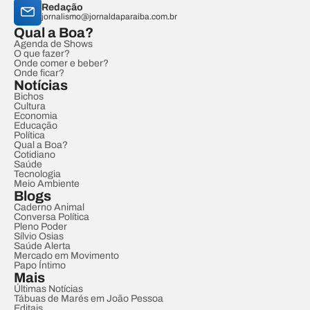
Redação
jornalismo@jornaldaparaiba.com.br
Qual a Boa?
Agenda de Shows
O que fazer?
Onde comer e beber?
Onde ficar?
Notícias
Bichos
Cultura
Economia
Educação
Política
Qual a Boa?
Cotidiano
Saúde
Tecnologia
Meio Ambiente
Blogs
Caderno Animal
Conversa Política
Pleno Poder
Sílvio Osias
Saúde Alerta
Mercado em Movimento
Papo Íntimo
Mais
Últimas Notícias
Tábuas de Marés em João Pessoa
Editais