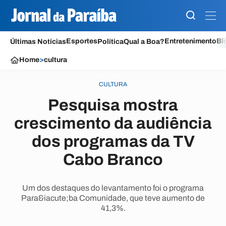
Esportes
Entretenimento
Bl
Últimas Notícias
Política
Qual a Boa?
Home
>
cultura
CULTURA
Pesquisa mostra
crescimento da audiência
dos programas da TV
Cabo Branco
Um dos destaques do levantamento foi o programa
Para&iacute;ba Comunidade, que teve aumento de
41,3%.