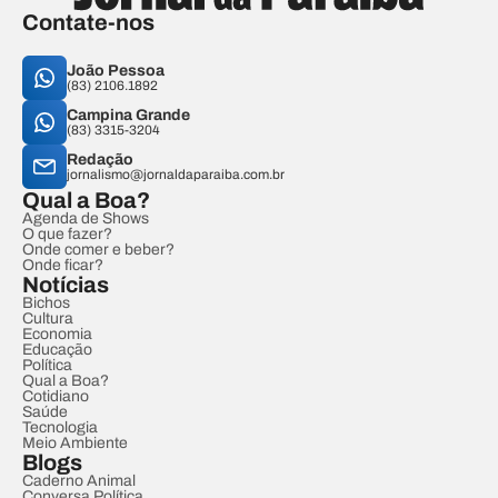
Contate-nos
João Pessoa
(83) 2106.1892
Campina Grande
(83) 3315-3204
Redação
jornalismo@jornaldaparaiba.com.br
Qual a Boa?
Agenda de Shows
O que fazer?
Onde comer e beber?
Onde ficar?
Notícias
Bichos
Cultura
Economia
Educação
Política
Qual a Boa?
Cotidiano
Saúde
Tecnologia
Meio Ambiente
Blogs
Caderno Animal
Conversa Política