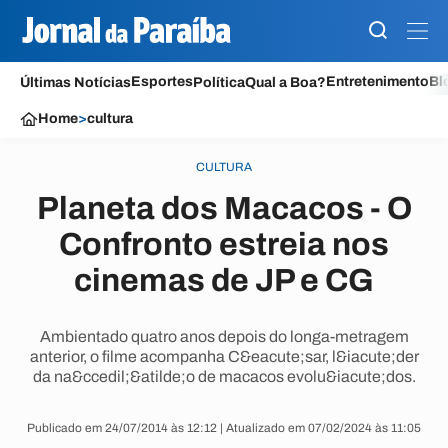
Esportes
Entretenimento
Bl
Últimas Notícias
Política
Qual a Boa?
Home
>
cultura
CULTURA
Planeta dos Macacos - O
Confronto estreia nos
cinemas de JP e CG
Ambientado quatro anos depois do longa-metragem
anterior, o filme acompanha C&eacute;sar, l&iacute;der
da na&ccedil;&atilde;o de macacos evolu&iacute;dos.
Publicado em 24/07/2014 às 12:12 | Atualizado em 07/02/2024 às 11:05