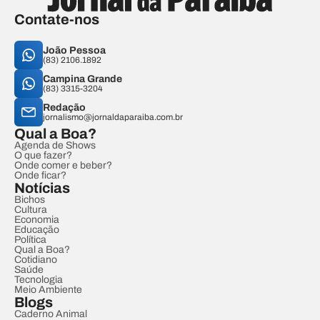
Contate-nos
João Pessoa
(83) 2106.1892
Campina Grande
(83) 3315-3204
Redação
jornalismo@jornaldaparaiba.com.br
Qual a Boa?
Agenda de Shows
O que fazer?
Onde comer e beber?
Onde ficar?
Notícias
Bichos
Cultura
Economia
Educação
Política
Qual a Boa?
Cotidiano
Saúde
Tecnologia
Meio Ambiente
Blogs
Caderno Animal