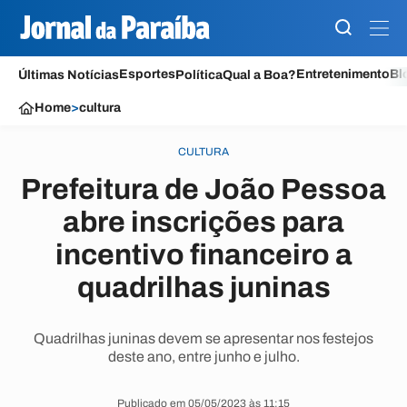
Esportes
Entretenimento
Bl
Últimas Notícias
Política
Qual a Boa?
Home
>
cultura
CULTURA
Prefeitura de João Pessoa
abre inscrições para
incentivo financeiro a
quadrilhas juninas
Quadrilhas juninas devem se apresentar nos festejos
deste ano, entre junho e julho.
Publicado em 05/05/2023 às 11:15