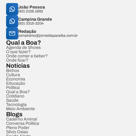
João Pessoa
(83) 2106.1892
Campina Grande
(83) 3315-3204
Redação
jornalismo@jornaldaparaiba.com.br
Qual a Boa?
Agenda de Shows
O que fazer?
Onde comer e beber?
Onde ficar?
Notícias
Bichos
Cultura
Economia
Educação
Política
Qual a Boa?
Cotidiano
Saúde
Tecnologia
Meio Ambiente
Blogs
Caderno Animal
Conversa Política
Pleno Poder
Sílvio Osias