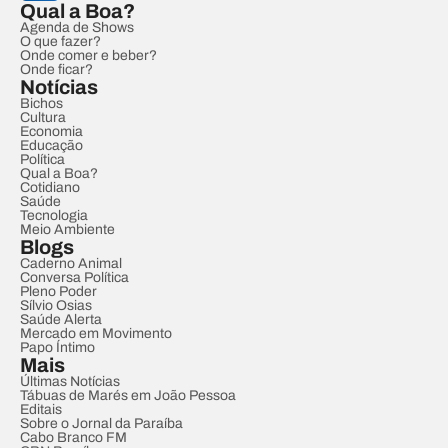
Qual a Boa?
Agenda de Shows
O que fazer?
Onde comer e beber?
Onde ficar?
Notícias
Bichos
Cultura
Economia
Educação
Política
Qual a Boa?
Cotidiano
Saúde
Tecnologia
Meio Ambiente
Blogs
Caderno Animal
Conversa Política
Pleno Poder
Sílvio Osias
Saúde Alerta
Mercado em Movimento
Papo Íntimo
Mais
Últimas Notícias
Tábuas de Marés em João Pessoa
Editais
Sobre o Jornal da Paraíba
Cabo Branco FM