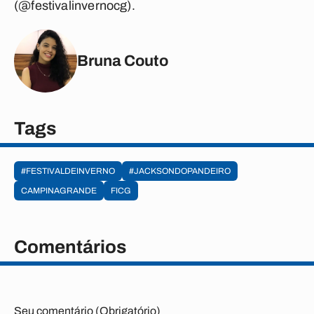
(@festivalinvernocg).
Bruna Couto
Tags
#FESTIVALDEINVERNO
#JACKSONDOPANDEIRO
CAMPINAGRANDE
FICG
Comentários
Seu comentário (Obrigatório)