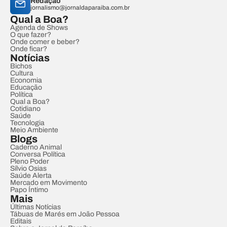
Redação
jornalismo@jornaldaparaiba.com.br
Qual a Boa?
Agenda de Shows
O que fazer?
Onde comer e beber?
Onde ficar?
Notícias
Bichos
Cultura
Economia
Educação
Política
Qual a Boa?
Cotidiano
Saúde
Tecnologia
Meio Ambiente
Blogs
Caderno Animal
Conversa Política
Pleno Poder
Sílvio Osias
Saúde Alerta
Mercado em Movimento
Papo Íntimo
Mais
Últimas Notícias
Tábuas de Marés em João Pessoa
Editais