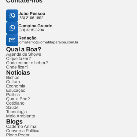
Contate-nos
João Pessoa
(83) 2106.1892
Campina Grande
(83) 3315-3204
Redação
jornalismo@jornaldaparaiba.com.br
Qual a Boa?
Agenda de Shows
O que fazer?
Onde comer e beber?
Onde ficar?
Notícias
Bichos
Cultura
Economia
Educação
Política
Qual a Boa?
Cotidiano
Saúde
Tecnologia
Meio Ambiente
Blogs
Caderno Animal
Conversa Política
Pleno Poder