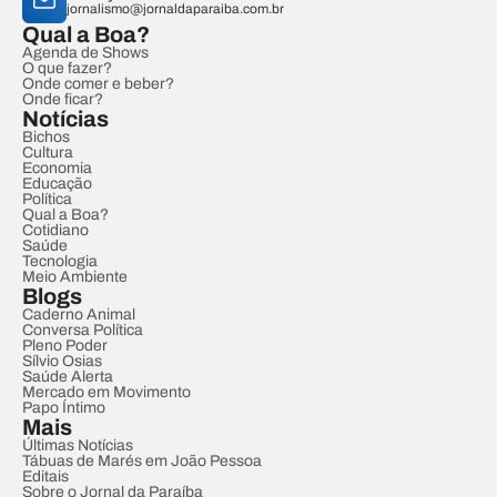
jornalismo@jornaldaparaiba.com.br
Qual a Boa?
Agenda de Shows
O que fazer?
Onde comer e beber?
Onde ficar?
Notícias
Bichos
Cultura
Economia
Educação
Política
Qual a Boa?
Cotidiano
Saúde
Tecnologia
Meio Ambiente
Blogs
Caderno Animal
Conversa Política
Pleno Poder
Sílvio Osias
Saúde Alerta
Mercado em Movimento
Papo Íntimo
Mais
Últimas Notícias
Tábuas de Marés em João Pessoa
Editais
Sobre o Jornal da Paraíba