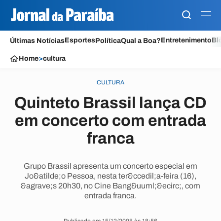
Esportes
Entretenimento
Bl
Últimas Notícias
Política
Qual a Boa?
Home
>
cultura
CULTURA
Quinteto Brassil lança CD
em concerto com entrada
franca
Grupo Brassil apresenta um concerto especial em
Jo&atilde;o Pessoa, nesta ter&ccedil;a-feira (16),
&agrave;s 20h30, no Cine Bang&uuml;&ecirc;, com
entrada franca.