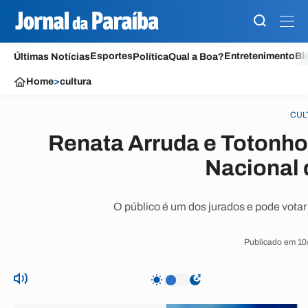
Esportes
Entretenimento
Bl
Últimas Notícias
Política
Qual a Boa?
Home
>
cultura
CUL
Renata Arruda e Totonho 
Nacional
O público é um dos jurados e pode votar a
Publicado em 10