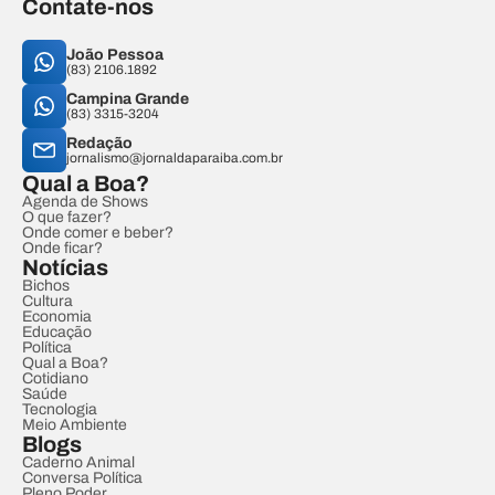
Contate-nos
João Pessoa
(83) 2106.1892
Campina Grande
(83) 3315-3204
Redação
jornalismo@jornaldaparaiba.com.br
Qual a Boa?
Agenda de Shows
O que fazer?
Onde comer e beber?
Onde ficar?
Notícias
Bichos
Cultura
Economia
Educação
Política
Qual a Boa?
Cotidiano
Saúde
Tecnologia
Meio Ambiente
Blogs
Caderno Animal
Conversa Política
Pleno Poder