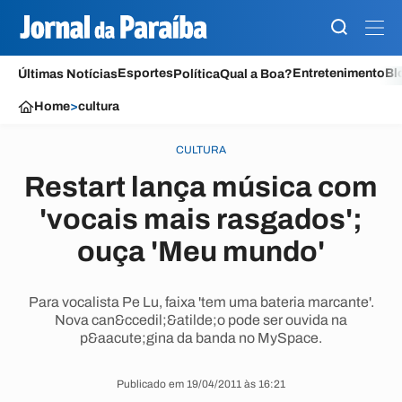
Esportes
Entretenimento
Bl
Últimas Notícias
Política
Qual a Boa?
Home
>
cultura
CULTURA
Restart lança música com
'vocais mais rasgados';
ouça 'Meu mundo'
Para vocalista Pe Lu, faixa 'tem uma bateria marcante'.
Nova can&ccedil;&atilde;o pode ser ouvida na
p&aacute;gina da banda no MySpace.
Publicado em 19/04/2011 às 16:21