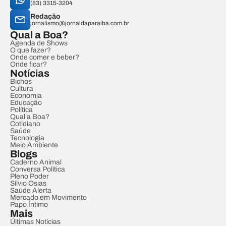
(83) 3315-3204
Redação
jornalismo@jornaldaparaiba.com.br
Qual a Boa?
Agenda de Shows
O que fazer?
Onde comer e beber?
Onde ficar?
Notícias
Bichos
Cultura
Economia
Educação
Política
Qual a Boa?
Cotidiano
Saúde
Tecnologia
Meio Ambiente
Blogs
Caderno Animal
Conversa Política
Pleno Poder
Sílvio Osias
Saúde Alerta
Mercado em Movimento
Papo Íntimo
Mais
Últimas Notícias