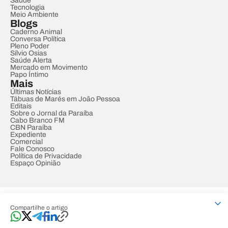
Saúde
Tecnologia
Meio Ambiente
Blogs
Caderno Animal
Conversa Política
Pleno Poder
Sílvio Osias
Saúde Alerta
Mercado em Movimento
Papo Íntimo
Mais
Últimas Notícias
Tábuas de Marés em João Pessoa
Editais
Sobre o Jornal da Paraíba
Cabo Branco FM
CBN Paraíba
Expediente
Comercial
Fale Conosco
Política de Privacidade
Espaço Opinião
© REDE PARAÍBA DE COMUNICAÇÃO
Compartilhe o artigo
Developed by
Designed by