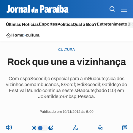
Esportes
Entretenimento
Bl
Últimas Notícias
Política
Qual a Boa?
Home
>
cultura
CULTURA
Rock que une a vizinhança
Com espa&ccedil;o especial para a m&uacute;sica dos
vizinhos pernambucanos, 8&ordf; Edi&ccedil;&atilde;o do
Festival Mundo continua neste s&aacute;bado (10) em
Jo&atilde;o&nbsp;Pessoa.
Publicado em 10/11/2012 às 6:00