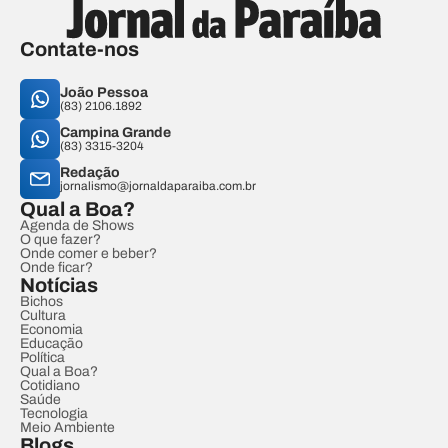
Contate-nos
João Pessoa
(83) 2106.1892
Campina Grande
(83) 3315-3204
Redação
jornalismo@jornaldaparaiba.com.br
Qual a Boa?
Agenda de Shows
O que fazer?
Onde comer e beber?
Onde ficar?
Notícias
Bichos
Cultura
Economia
Educação
Política
Qual a Boa?
Cotidiano
Saúde
Tecnologia
Meio Ambiente
Blogs