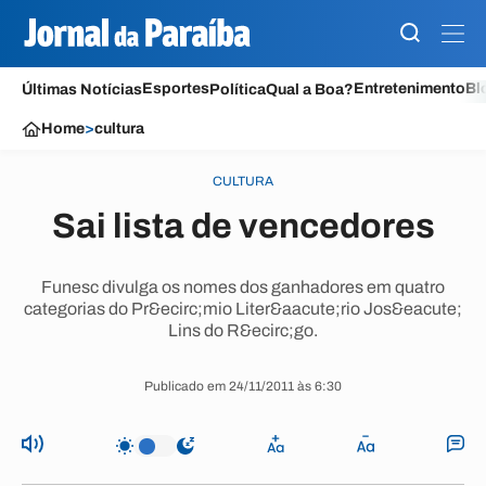
Esportes
Entretenimento
Bl
Últimas Notícias
Política
Qual a Boa?
Home
>
cultura
CULTURA
Sai lista de vencedores
Funesc divulga os nomes dos ganhadores em quatro
categorias do Pr&ecirc;mio Liter&aacute;rio Jos&eacute;
Lins do R&ecirc;go.
Publicado em 24/11/2011 às 6:30