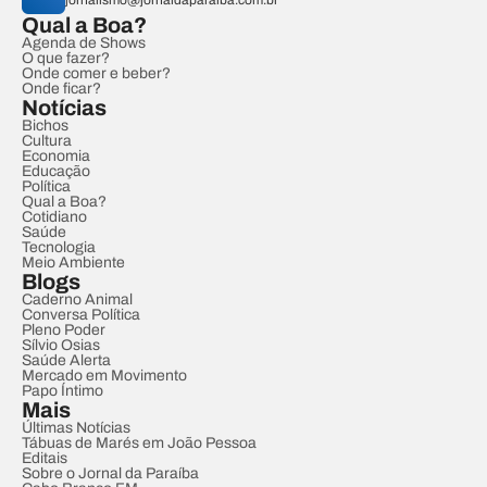
jornalismo@jornaldaparaiba.com.br
Qual a Boa?
Agenda de Shows
O que fazer?
Onde comer e beber?
Onde ficar?
Notícias
Bichos
Cultura
Economia
Educação
Política
Qual a Boa?
Cotidiano
Saúde
Tecnologia
Meio Ambiente
Blogs
Caderno Animal
Conversa Política
Pleno Poder
Sílvio Osias
Saúde Alerta
Mercado em Movimento
Papo Íntimo
Mais
Últimas Notícias
Tábuas de Marés em João Pessoa
Editais
Sobre o Jornal da Paraíba