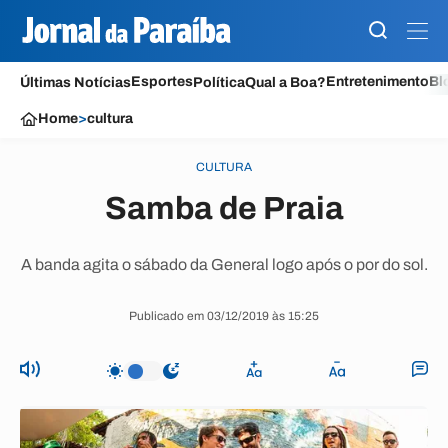
Esportes
Entretenimento
Bl
Últimas Notícias
Política
Qual a Boa?
Home
>
cultura
CULTURA
Samba de Praia
A banda agita o sábado da General logo após o por do sol.
Publicado em 03/12/2019 às 15:25