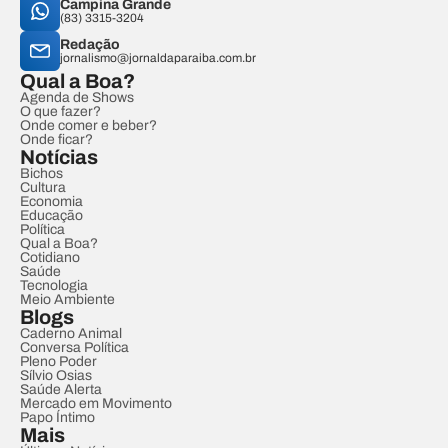
Campina Grande
(83) 3315-3204
Redação
jornalismo@jornaldaparaiba.com.br
Qual a Boa?
Agenda de Shows
O que fazer?
Onde comer e beber?
Onde ficar?
Notícias
Bichos
Cultura
Economia
Educação
Política
Qual a Boa?
Cotidiano
Saúde
Tecnologia
Meio Ambiente
Blogs
Caderno Animal
Conversa Política
Pleno Poder
Sílvio Osias
Saúde Alerta
Mercado em Movimento
Papo Íntimo
Mais