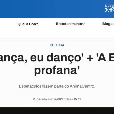
Siga 
Siga 
Entretenimento
Blogs
Qual a Boa?
CULTURA
ança, eu danço' + 'A
profana'
Espetáculos fazem parte do AnimaCentro.
Publicado em 04/06/2019 às 15:12