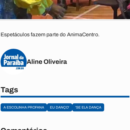
Espetáculos fazem parte do AnimaCentro.
Aline Oliveira
Tags
A ESCOLINHA PROFANA
EU DANÇO'
'SE ELA DANÇA