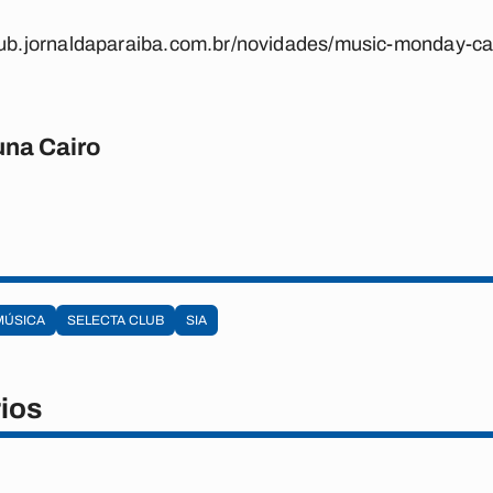
club.jornaldaparaiba.com.br/novidades/music-monday-c
una Cairo
MÚSICA
SELECTA CLUB
SIA
ios