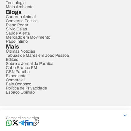
Tecnologia
Meio Ambiente
Blogs
Caderno Animal
Conversa Política
Pleno Poder
Sílvio Osias
Saúde Alerta
Mercado em Movimento
Papo Íntimo
Mais
Últimas Notícias
Tábuas de Marés em João Pessoa
Editais
Sobre o Jornal da Paraíba
Cabo Branco FM
CBN Paraíba
Expediente
Comercial
Fale Conosco
Política de Privacidade
Espaço Opinião
© REDE PARAÍBA DE COMUNICAÇÃO
Compartilhe o artigo
Developed by
Designed by