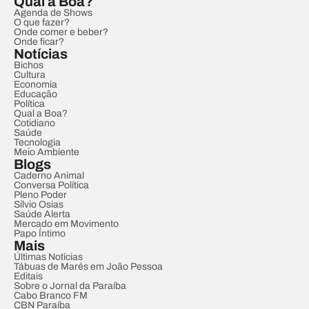
Qual a Boa?
Agenda de Shows
O que fazer?
Onde comer e beber?
Onde ficar?
Notícias
Bichos
Cultura
Economia
Educação
Política
Qual a Boa?
Cotidiano
Saúde
Tecnologia
Meio Ambiente
Blogs
Caderno Animal
Conversa Política
Pleno Poder
Sílvio Osias
Saúde Alerta
Mercado em Movimento
Papo Íntimo
Mais
Últimas Notícias
Tábuas de Marés em João Pessoa
Editais
Sobre o Jornal da Paraíba
Cabo Branco FM
CBN Paraíba