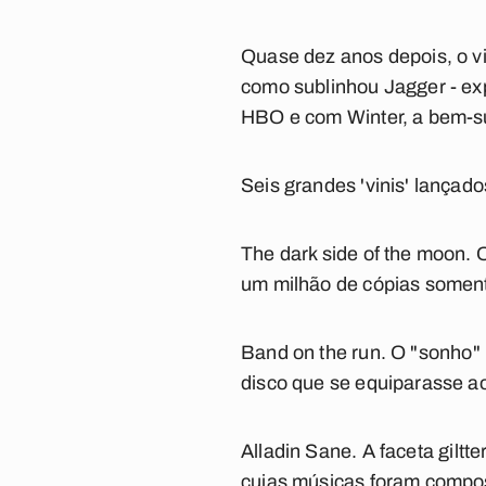
Quase dez anos depois, o vin
como sublinhou Jagger - ex
HBO e com Winter, a bem-s
Seis grandes 'vinis' lançad
The dark side of the moon.
O
um milhão de cópias somen
Band on the run
.
O "sonho" 
disco que se equiparasse a
Alladin Sane.
A faceta giltt
cujas músicas foram compos