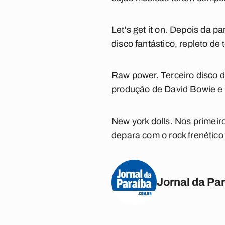
Let's get it on.
Depois da pan
disco fantástico, repleto de 
Raw power.
Terceiro disco 
produção de David Bowie e é
New york dolls.
Nos primeiro
depara com o rock frenético d
Jornal da Pa