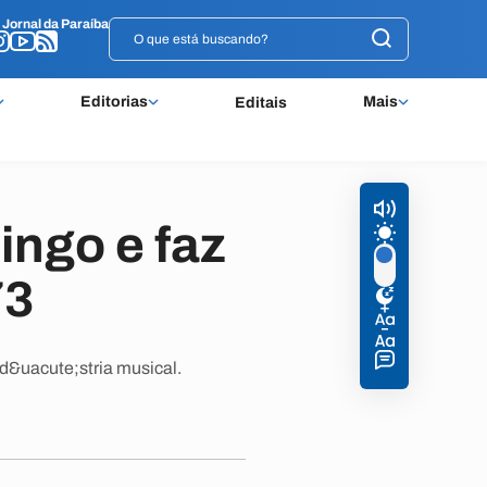
o
o
Jornal da Paraíba
Jornal da Paraíba
Editorias
Mais
Editais
ingo e faz
73
nd&uacute;stria musical.