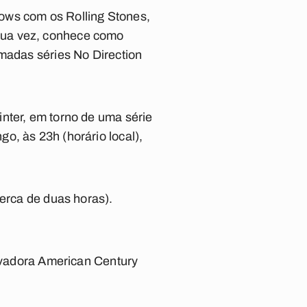
ows com os Rolling Stones,
sua vez, conhece como
amadas séries No Direction
nter, em torno de uma série
o, às 23h (horário local),
cerca de duas horas).
ravadora American Century