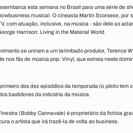
desembarca esta semana no Brasil para uma série de sh
owbusiness musical. O cineasta Martin Scorsese, por 
V, com atuação, inclusive, na música - são dele as acl
orge Harrison: Living in the Material World.
enimento se uniram a um tarimbado produtor, Terence Wi
nos fãs de música pop: Vinyl, que estreia neste doming
 primeiro dos dez episódios da temporada (o piloto tem 
os bastidores da indústria da música.
Finestra (Bobby Cannavale) é proprietário da fictícia g
cura o artista que irá trazê-la de volta ao business.