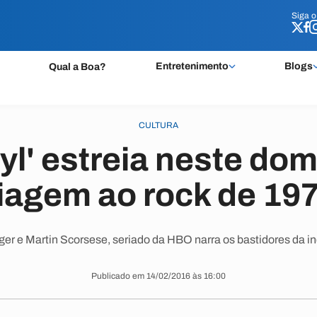
Siga 
Siga 
Entretenimento
Blogs
Qual a Boa?
CULTURA
nyl' estreia neste dom
iagem ao rock de 19
er e Martin Scorsese, seriado da HBO narra os bastidores da i
Publicado em 14/02/2016 às 16:00