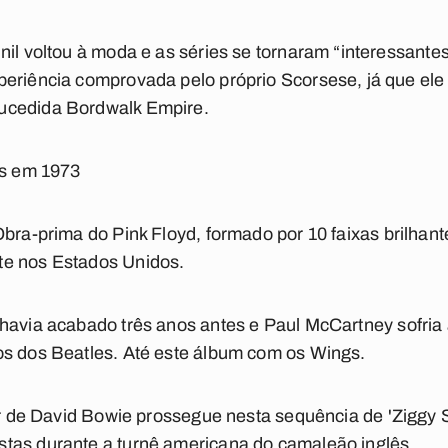
il voltou à moda e as séries se tornaram “interessantes,
periência comprovada pelo próprio Scorsese, já que ele
ucedida Bordwalk Empire.
os em 1973
bra-prima do Pink Floyd, formado por 10 faixas brilha
te nos Estados Unidos.
havia acabado três anos antes e Paul McCartney sofria
os dos Beatles. Até este álbum com os Wings.
er de David Bowie prossegue nesta sequência de 'Ziggy S
tas durante a turnê americana do camaleão inglês.