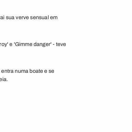
rai sua verve sensual em
roy' e 'Gimme danger' - teve
 entra numa boate e se
eia.