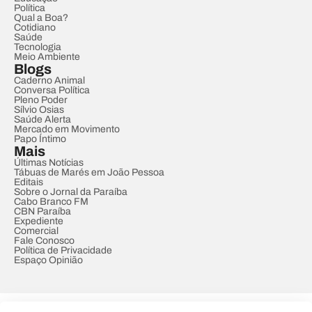
Política
Qual a Boa?
Cotidiano
Saúde
Tecnologia
Meio Ambiente
Blogs
Caderno Animal
Conversa Política
Pleno Poder
Sílvio Osias
Saúde Alerta
Mercado em Movimento
Papo Íntimo
Mais
Últimas Notícias
Tábuas de Marés em João Pessoa
Editais
Sobre o Jornal da Paraíba
Cabo Branco FM
CBN Paraíba
Expediente
Comercial
Fale Conosco
Política de Privacidade
Espaço Opinião
© REDE PARAÍBA DE COMUNICAÇÃO