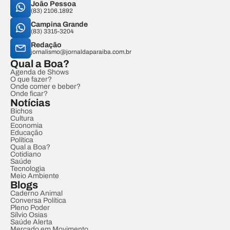
João Pessoa
(83) 2106.1892
Campina Grande
(83) 3315-3204
Redação
jornalismo@jornaldaparaiba.com.br
Qual a Boa?
Agenda de Shows
O que fazer?
Onde comer e beber?
Onde ficar?
Notícias
Bichos
Cultura
Economia
Educação
Política
Qual a Boa?
Cotidiano
Saúde
Tecnologia
Meio Ambiente
Blogs
Caderno Animal
Conversa Política
Pleno Poder
Sílvio Osias
Saúde Alerta
Mercado em Movimento