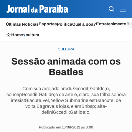
Esportes
Entretenimento
Bl
Últimas Notícias
Política
Qual a Boa?
Home
>
cultura
CULTURA
Sessão animada com os
Beatles
Com sua arrojada produ&ccedil;&atilde;o,
concep&ccedil;&atilde;o de arte e, claro, sua trilha sonora
irresist&iacute;vel, Yellow Submarine est&aacute; de
volta &agrave;s lojas, e em&nbsp; alta-
defini&ccedil;&atilde;o.
Publicado em 16/08/2012 às 6:00