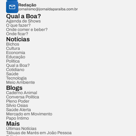
Redação
jornalismo@jornaldaparaiba.com.br
Qual a Boa?
Agenda de Shows
O que fazer?
Onde comer e beber?
Onde ficar?
Notícias
Bichos
Cultura
Economia
Educação
Política
Qual a Boa?
Cotidiano
Saúde
Tecnologia
Meio Ambiente
Blogs
Caderno Animal
Conversa Política
Pleno Poder
Sílvio Osias
Saúde Alerta
Mercado em Movimento
Papo Íntimo
Mais
Últimas Notícias
Tábuas de Marés em João Pessoa