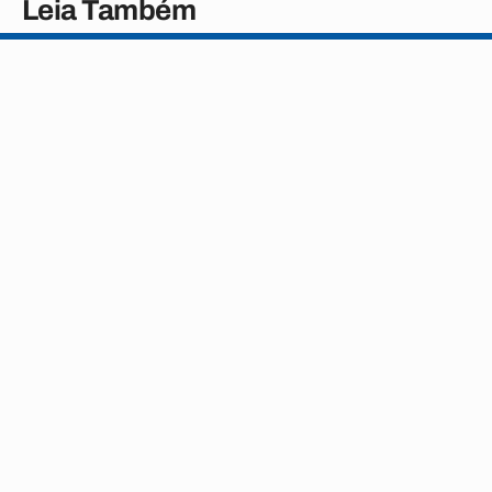
Leia Também