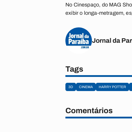
No Cinespaço, do MAG Shopp
exibir o longa-metragem, es
Jornal da Pa
Tags
3D
CINEMA
HARRY POTTER
Comentários