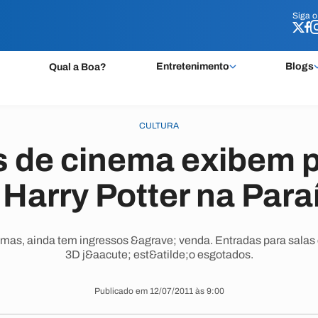
Siga 
Siga 
Entretenimento
Blogs
Qual a Boa?
CULTURA
s de cinema exibem p
 Harry Potter na Para
mas, ainda tem ingressos &agrave; venda. Entradas para salas 
3D j&aacute; est&atilde;o esgotados.
Publicado em 12/07/2011 às 9:00