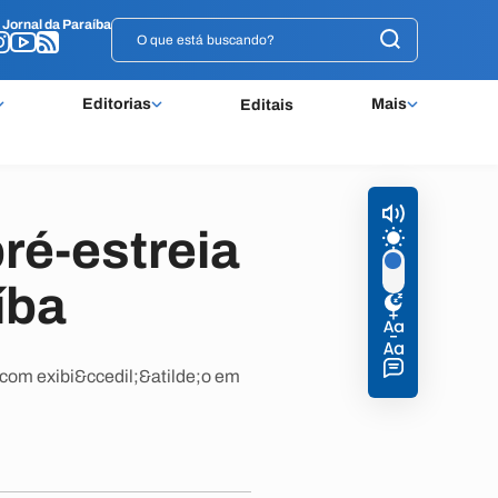
o
o
Jornal da Paraíba
Jornal da Paraíba
Editorias
Mais
Editais
ré-estreia
íba
com exibi&ccedil;&atilde;o em