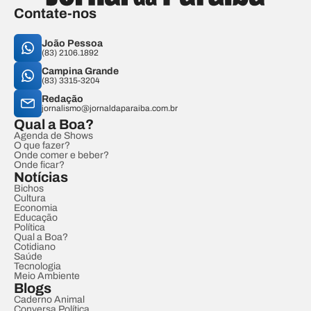
Contate-nos
João Pessoa
(83) 2106.1892
Campina Grande
(83) 3315-3204
Redação
jornalismo@jornaldaparaiba.com.br
Qual a Boa?
Agenda de Shows
O que fazer?
Onde comer e beber?
Onde ficar?
Notícias
Bichos
Cultura
Economia
Educação
Política
Qual a Boa?
Cotidiano
Saúde
Tecnologia
Meio Ambiente
Blogs
Caderno Animal
Conversa Política