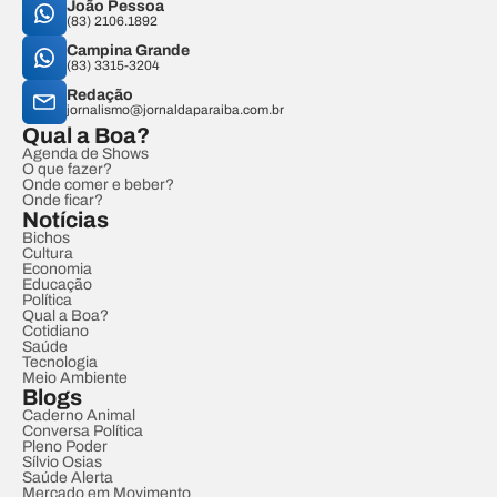
João Pessoa
(83) 2106.1892
Campina Grande
(83) 3315-3204
Redação
jornalismo@jornaldaparaiba.com.br
Qual a Boa?
Agenda de Shows
O que fazer?
Onde comer e beber?
Onde ficar?
Notícias
Bichos
Cultura
Economia
Educação
Política
Qual a Boa?
Cotidiano
Saúde
Tecnologia
Meio Ambiente
Blogs
Caderno Animal
Conversa Política
Pleno Poder
Sílvio Osias
Saúde Alerta
Mercado em Movimento