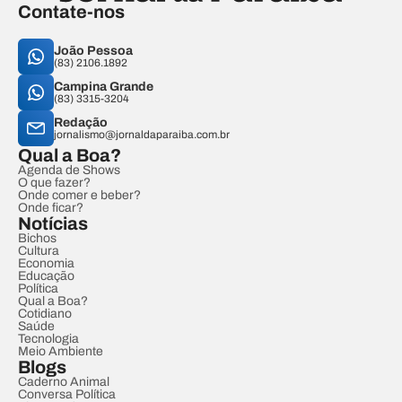
Contate-nos
João Pessoa
(83) 2106.1892
Campina Grande
(83) 3315-3204
Redação
jornalismo@jornaldaparaiba.com.br
Qual a Boa?
Agenda de Shows
O que fazer?
Onde comer e beber?
Onde ficar?
Notícias
Bichos
Cultura
Economia
Educação
Política
Qual a Boa?
Cotidiano
Saúde
Tecnologia
Meio Ambiente
Blogs
Caderno Animal
Conversa Política