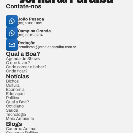
Contate-nos
João Pessoa
(83) 2106.1892
Campina Grande
(83) 3315-3204
Redação
jornalismo@jornaldaparaiba.com.br
Qual a Boa?
Agenda de Shows
O que fazer?
Onde comer e beber?
Onde ficar?
Notícias
Bichos
Cultura
Economia
Educação
Política
Qual a Boa?
Cotidiano
Saúde
Tecnologia
Meio Ambiente
Blogs
Caderno Animal
Conversa Política