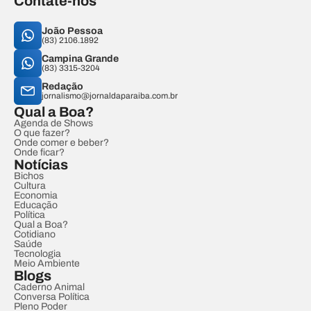
Contate-nos
João Pessoa
(83) 2106.1892
Campina Grande
(83) 3315-3204
Redação
jornalismo@jornaldaparaiba.com.br
Qual a Boa?
Agenda de Shows
O que fazer?
Onde comer e beber?
Onde ficar?
Notícias
Bichos
Cultura
Economia
Educação
Política
Qual a Boa?
Cotidiano
Saúde
Tecnologia
Meio Ambiente
Blogs
Caderno Animal
Conversa Política
Pleno Poder