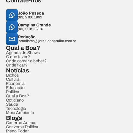
Contate-nos
João Pessoa
(83) 2106.1892
Campina Grande
(83) 3315-3204
Redação
jornalismo@jornaldaparaiba.com.br
Qual a Boa?
Agenda de Shows
O que fazer?
Onde comer e beber?
Onde ficar?
Notícias
Bichos
Cultura
Economia
Educação
Política
Qual a Boa?
Cotidiano
Saúde
Tecnologia
Meio Ambiente
Blogs
Caderno Animal
Conversa Política
Pleno Poder