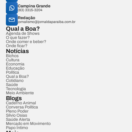
Campina Grande
(83) 3315-3204
Redação
jornalismo@jornaldaparaiba.com.br
Qual a Boa?
Agenda de Shows
O que fazer?
Onde comer e beber?
Onde ficar?
Notícias
Bichos
Cultura
Economia
Educação
Política
Qual a Boa?
Cotidiano
Saúde
Tecnologia
Meio Ambiente
Blogs
Caderno Animal
Conversa Política
Pleno Poder
Sílvio Osias
Saúde Alerta
Mercado em Movimento
Papo Íntimo