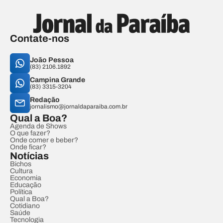
Contate-nos
João Pessoa
(83) 2106.1892
Campina Grande
(83) 3315-3204
Redação
jornalismo@jornaldaparaiba.com.br
Qual a Boa?
Agenda de Shows
O que fazer?
Onde comer e beber?
Onde ficar?
Notícias
Bichos
Cultura
Economia
Educação
Política
Qual a Boa?
Cotidiano
Saúde
Tecnologia