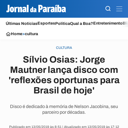
Esportes
Entretenimento
Bl
Últimas Notícias
Política
Qual a Boa?
Home
>
cultura
CULTURA
Sílvio Osias: Jorge
Mautner lança disco com
'reflexões oportunas para
Brasil de hoje'
Disco é dedicado à memória de Nelson Jacobina, seu
parceiro por décadas.
Publicado em 13/05/2019 às 8:51 | Atualizado em 13/05/2019 às 17:12