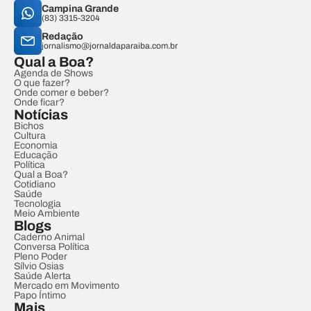
Campina Grande
(83) 3315-3204
Redação
jornalismo@jornaldaparaiba.com.br
Qual a Boa?
Agenda de Shows
O que fazer?
Onde comer e beber?
Onde ficar?
Notícias
Bichos
Cultura
Economia
Educação
Política
Qual a Boa?
Cotidiano
Saúde
Tecnologia
Meio Ambiente
Blogs
Caderno Animal
Conversa Política
Pleno Poder
Sílvio Osias
Saúde Alerta
Mercado em Movimento
Papo Íntimo
Mais