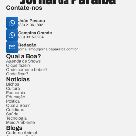
Contate-nos
João Pessoa
(83) 2106.1892
Campina Grande
(83) 3315-3204
Redação
jornalismo@jornaldaparaiba.com.br
Qual a Boa?
Agenda de Shows
O que fazer?
Onde comer e beber?
Onde ficar?
Notícias
Bichos
Cultura
Economia
Educação
Política
Qual a Boa?
Cotidiano
Saúde
Tecnologia
Meio Ambiente
Blogs
Caderno Animal