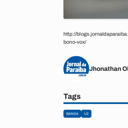
http://blogs.jornaldaparai
bono-vox/
Jhonathan Ol
Tags
BANDA
U2