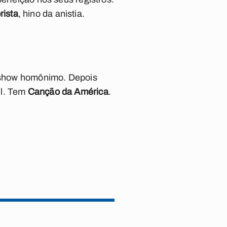
rista
, hino da anistia.
do show homônimo. Depois
il. Tem
Canção da América
.