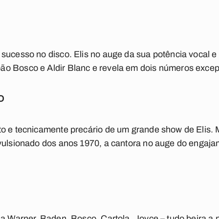
sucesso no disco. Elis no auge da sua potência vocal e d
o Bosco e Aldir Blanc e revela em dois números excepc
O
to e tecnicamente precário de um grande show de Elis.
nvulsionado dos anos 1970, a cantora no auge do engaj
 a Warner. Baden, Bosco, Cartola, Joyce – tudo beira a p