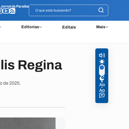
o
o
Jornal da Paraíba
Jornal da Paraíba
Editorias
Mais
Editais
lis Regina
ço de 2025.