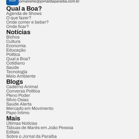
jornalismo@jornaldaparaiba.com.br
Qual a Boa?
Agenda de Shows
O que fazer?
Onde comer e beber?
Onde ficar?
Notícias
Bichos
Cultura
Economia
Educação
Política
Qual a Boa?
Cotidiano
Saúde
Tecnologia
Meio Ambiente
Blogs
Caderno Animal
Conversa Política
Pleno Poder
Sílvio Osias
Saúde Alerta
Mercado em Movimento
Papo Íntimo
Mais
Últimas Notícias
Tábuas de Marés em João Pessoa
Editais
Sobre o Jornal da Paraíba