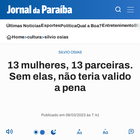
Esportes
Entretenimento
Bl
Últimas Notícias
Política
Qual a Boa?
Home
>
cultura
>
silvio osias
SILVIO OSIAS
13 mulheres, 13 parceiras.
Sem elas, não teria valido
a pena
Publicado em 08/03/2023 às 7:41