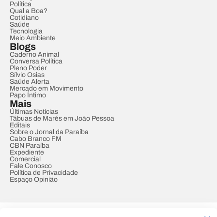
Política
Qual a Boa?
Cotidiano
Saúde
Tecnologia
Meio Ambiente
Blogs
Caderno Animal
Conversa Política
Pleno Poder
Sílvio Osias
Saúde Alerta
Mercado em Movimento
Papo Íntimo
Mais
Últimas Notícias
Tábuas de Marés em João Pessoa
Editais
Sobre o Jornal da Paraíba
Cabo Branco FM
CBN Paraíba
Expediente
Comercial
Fale Conosco
Política de Privacidade
Espaço Opinião
© REDE PARAÍBA DE COMUNICAÇÃO