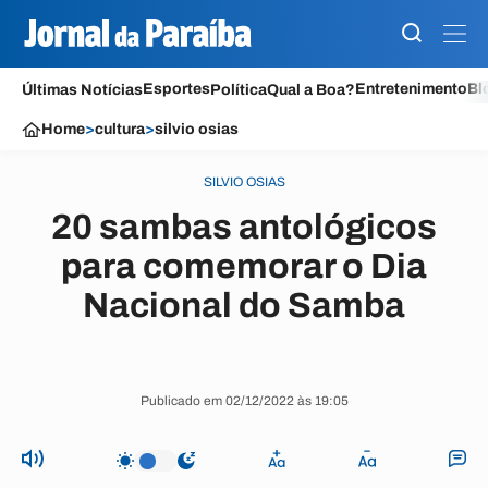
Esportes
Entretenimento
Bl
Últimas Notícias
Política
Qual a Boa?
Home
>
cultura
>
silvio osias
SILVIO OSIAS
20 sambas antológicos
para comemorar o Dia
Nacional do Samba
Publicado em 02/12/2022 às 19:05