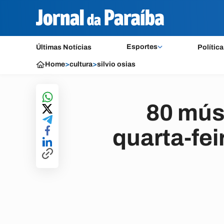
Esportes
Últimas Notícias
Política
Home
>
cultura
>
silvio osias
80 mús
quarta-fei