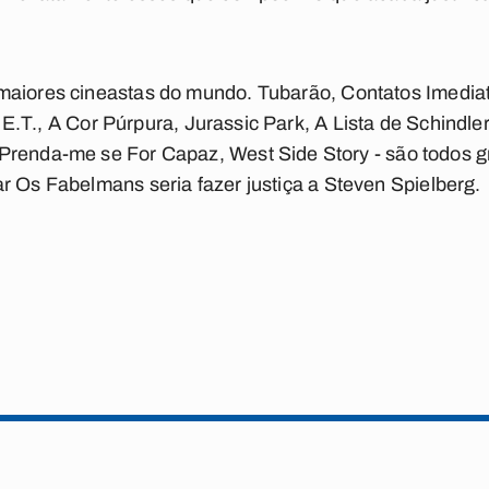
 maiores cineastas do mundo.
Tubarão
,
Contatos Imedia
E.T.
,
A Cor Púrpura
,
Jurassic Park
,
A Lista de Schindler
Prenda-me se For Capaz
,
West Side Story
- são todos g
ar
Os Fabelmans
seria fazer justiça a Steven Spielberg.