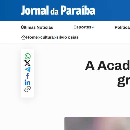
Esportes
Últimas Notícias
Política
Home
>
cultura
>
silvio osias
A Acad
g