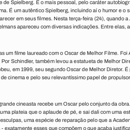
e de Spielberg. É o mais pessoal, pelo caráter autobiogr
a. É um autêntico Spielberg, incluindo aí o humor e o
ecer em seus filmes. Nesta terça-feira (24), quando 
elmans
apareceu com diversas indicações. Entre elas, 
as um filme laureado com o Oscar de Melhor Filme. Foi
. Por
Schindler
, também levou a estatueta de Melhor Dir
cebeu, em 1999, seu segundo Oscar de Melhor Diretor. É
e cinema e pelo seu relevantíssimo papel de propulsor 
rande cineasta recebe um Oscar pelo conjunto da obra. 
e uma plateia que o aplaude de pé, e sai dali com uma es
esculpas, uma espécie de reparação pelo que a Academ
es - exatamente esses que compõem o que acaba justif